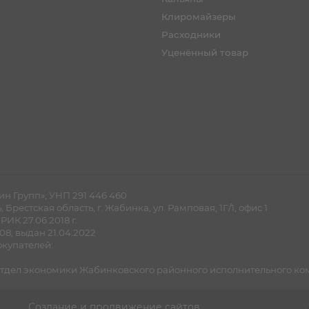
Клиромайзеры
Расходники
Уценённый товар
н Групп», УНП 291 446 460
рестская область, г. Жабинка, ул. Рамповая, 1Г/1, офис 1
ИК 27.06.2018 г.
8, выдан 21.04.2022
купателей:
дел экономики Жабинковского районного исполнительного комите
Создание и продвижение сайтов