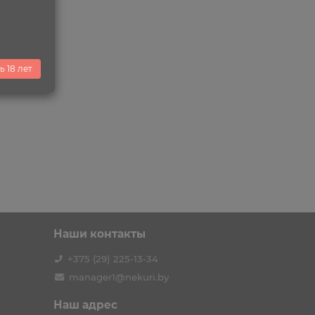
ь 18 лет
!
Наши контакты
+375 (29) 225-13-34
manager1@nekuri.by
Наш адрес