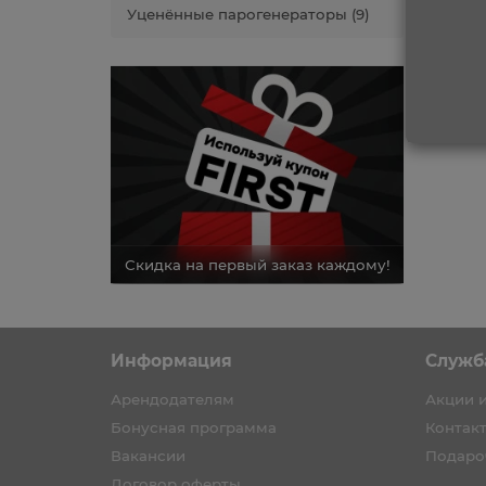
Уценённые парогенераторы (9)
каз каждому!
Скидка на первый заказ каждому!
Скидка н
Информация
Служб
Арендодателям
Акции 
Бонусная программа
Контак
Вакансии
Подаро
Договор оферты