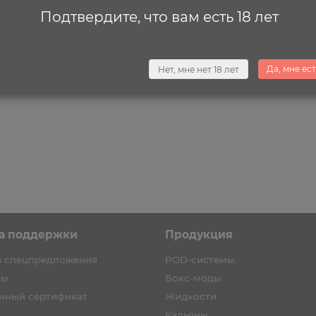
Подтвердите, что вам есть 18 лет
Да, мне ест
Нет, мне нет 18 лет
а первый заказ каждому!
Скидка на первый заказ каждому
а поддержки
Продукция
и спецпредложения
POD-системы
ты
Бокс-моды
чный сертификат
Жидкости
Кальяны