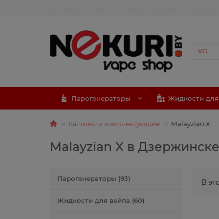
Доставка
Оплата
Гарантия и возврат
Контакты
Парогенераторы
Жидкости для
Кальяны и комплектующие
Malayzian X
Malayzian X в Дзержинск
Парогенераторы (93)
В эт
Жидкости для вейпа (60)