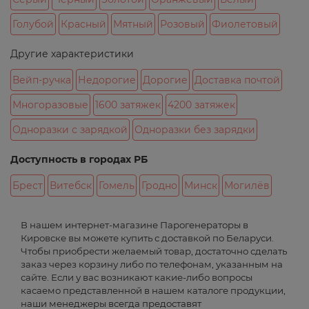
Голубой
Красный
Мятный
Розовый
Фиолетовый
Другие характеристики
Вейп-ручка
Недорогие
Дорогие
Доставка почтой
Многоразовые
1600 затяжек
4200 затяжек
Одноразки с зарядкой
Одноразки без зарядки
Доступность в городах РБ
Брест
Витебск
Гомель
Гродно
Минск
Могилёв
В нашем интернет-магазине Парогенераторы в
Кировске вы можете купить с доставкой по Беларуси.
Чтобы приобрести желаемый товар, достаточно сделать
заказ через корзину либо по телефонам, указанным на
сайте. Если у вас возникают какие-либо вопросы
касаемо представленной в нашем каталоге продукции,
наши менеджеры всегда предоставят