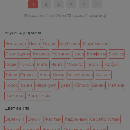
1
2
3
4
>
>|
Показано с 1 по 24 из 75 (всего 4 страниц)
Вкусы одноразок
Виноград
Вино
Ягоды
Клубника
Мороженое
С холодком
Клюква
Черника
Кола
Конфеты
Skittles
Кофе
Лимон
Мята
Манго
Мохито
Персик
Арбуз
Табак
Фрукты
Алоэ
Дыня
Без холодка
Ананас
Кокос
Киви
Маракуйя
Гуава
Яблоко
Банан
Малина
Лимонад
Энергетик
Цвет вейпа
Зеленый
Синий
Желтый
Радужный
Серебристый
Серый
Черный
Золотой
Оранжевый
Белый