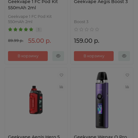
Geekvape 1 FC Pod Kit
Geekvape Aegis Boost 3
550mAh 2ml
Geekvape 1 FC Pod Kit
550mAh 2ml
Boost 3
1
55.00 р.
159.00 р.
89.99 р.
В корзину
В корзину
Geekvape Aegis Hero 5
Geekvape Wenax Q Pro