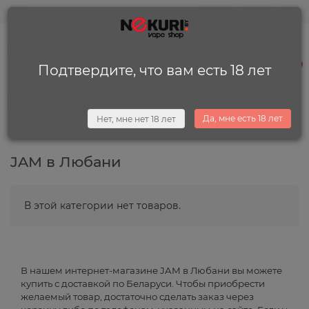
0
0
+375 (29) 225-13-34
0
Подтвердите, что вам есть 18 лет
Каталог
Да, мне есть 18 лет
Нет, мне нет 18 лет
Кальяны и комплектующие
JAM
JAM в Любани
В этой категории нет товаров.
В нашем интернет-магазине JAM в Любани вы можете
купить с доставкой по Беларуси. Чтобы приобрести
желаемый товар, достаточно сделать заказ через