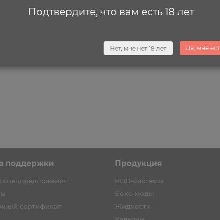
Подтвердите, что вам есть 18 лет
Да, мне ест
Нет, мне нет 18 лет
а первый заказ каждому!
Скидка на первый заказ каждому
а поддержки
Продукция
и спецпредложения
POD-системы
ты
Бокс-моды
чный сертификат
Жидкости
Кальяны