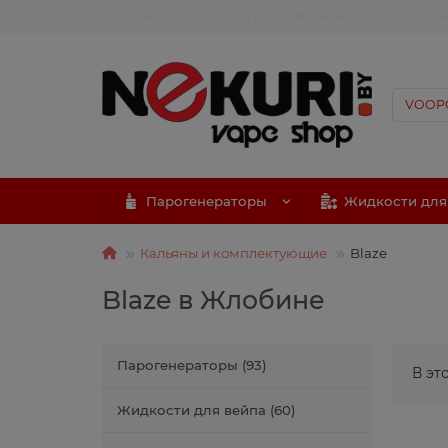
Доставка
Оплата
Гарантия и возврат
Контакты
Парогенераторы
Жидкости для
Кальяны и комплектующие
Blaze
Blaze в Жлобине
Парогенераторы (93)
В эт
Жидкости для вейпа (60)