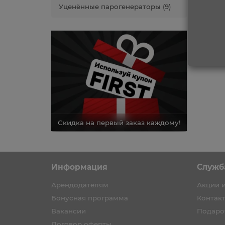
Уценённые парогенераторы (9)
каз каждому!
Скидка на первый заказ каждому!
Скидка н
Информация
Служб
Арендодателям
Акции 
Бонусная программа
Контак
Вакансии
Подаро
Договор оферты