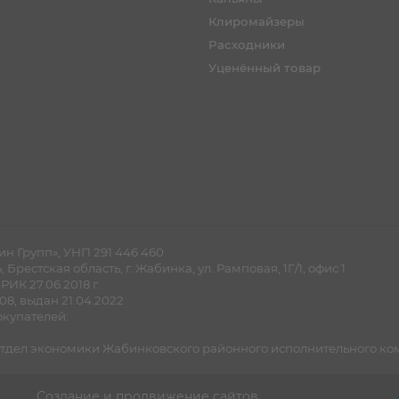
Клиромайзеры
Расходники
Уценённый товар
н Групп», УНП 291 446 460
рестская область, г. Жабинка, ул. Рамповая, 1Г/1, офис 1
ИК 27.06.2018 г.
8, выдан 21.04.2022
купателей:
дел экономики Жабинковского районного исполнительного комите
Создание и продвижение сайтов