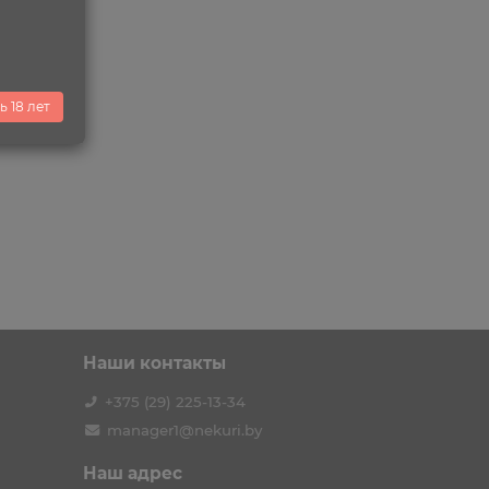
ь 18 лет
!
Наши контакты
+375 (29) 225-13-34
manager1@nekuri.by
Наш адрес