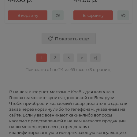
44.00 р.
44.00 р.
В корзину
В корзину
Показать еще
1
2
3
>
>|
Показано с 1 по 24 из 65 (всего 3 страниц)
В нашем интернет-магазине Колбы для кальяна в
Горках вы можете купить с доставкой по Беларуси.
Чтобы приобрести желаемый товар, достаточно сделать
заказ через корзину либо по телефонам, указанным на
сайте. Если у вас возникают какие-либо вопросы
касаемо представленной в нашем каталоге продукции,
наши менеджеры всегда предоставят
квалифицированную и исчерпывающую консультацию.