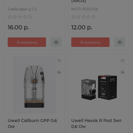
(XROS)
Geekvape Q 1,2
MOTI POD 0,8
16.00 р.
12.00 р.
В корзину
В корзину
Uwell Caliburn GPP 0.6
Uwell Havok R Pod 3мл
Ом
0,6 Ом