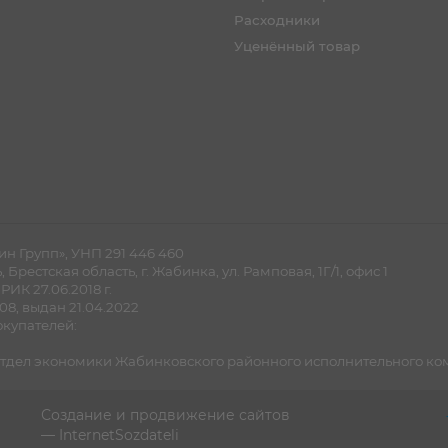
Расходники
Уценённый товар
н Групп», УНП 291 446 460
рестская область, г. Жабинка, ул. Рамповая, 1Г/1, офис 1
ИК 27.06.2018 г.
8, выдан 21.04.2022
купателей:
дел экономики Жабинковского районного исполнительного комите
Создание и продвижение сайтов
—
InternetSozdateli