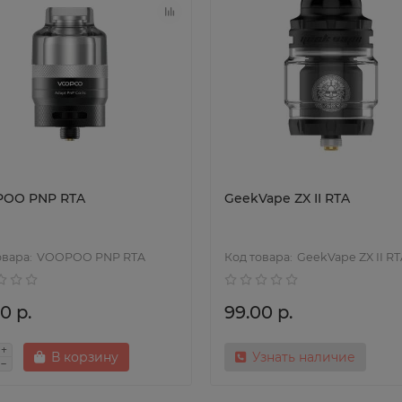
OO PNP RTA
GeekVape ZX II RTA
VOOPOO PNP RTA
GeekVape ZX II R
0 р.
99.00 р.
В корзину
Узнать наличие