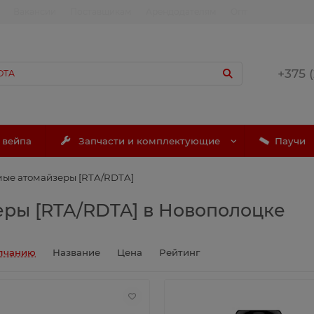
Вакансии
Поставщикам
Арендодателям
Опт
+375 
 вейпа
Запчасти и комплектующие
Паучи
ые атомайзеры [RTA/RDTA]
ры [RTA/RDTA] в Новополоцке
лчанию
Название
Цена
Рейтинг