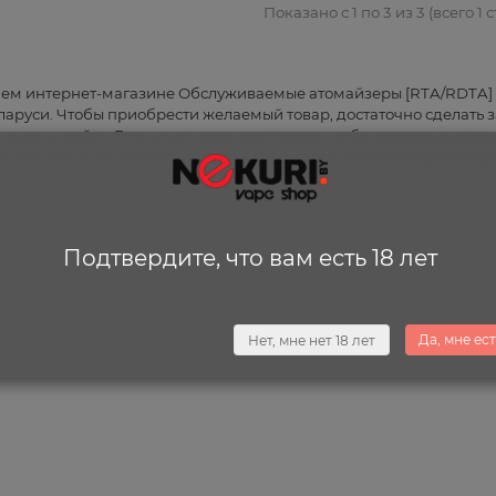
Показано с 1 по 3 из 3 (всего 1 
ем интернет-магазине Обслуживаемые атомайзеры [RTA/RDTA] в
ларуси. Чтобы приобрести желаемый товар, достаточно сделать з
нным на сайте. Если у вас возникают какие-либо вопросы касае
кции, наши менеджеры всегда предоставят квалифицированну
Подтвердите, что вам есть 18 лет
Да, мне ест
Нет, мне нет 18 лет