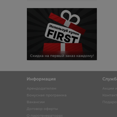
каз каждому!
Скидка на первый заказ каждому!
Скидка н
Информация
Служб
Арендодателям
Акции 
Бонусная программа
Контак
Вакансии
Подаро
Договор оферты
О парогенераторах