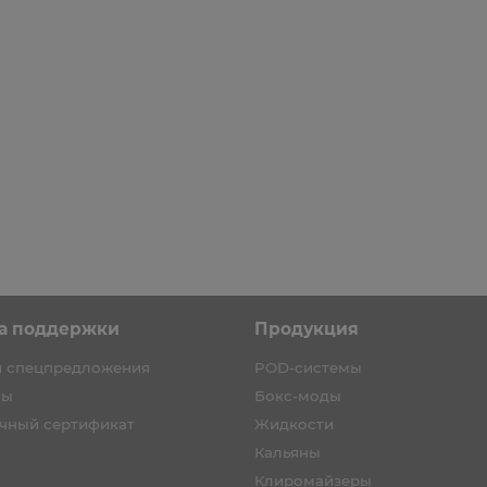
а первый заказ каждому!
Скидка на первый заказ каждому!
а поддержки
Продукция
и спецпредложения
POD-системы
ты
Бокс-моды
чный сертификат
Жидкости
Кальяны
Клиромайзеры