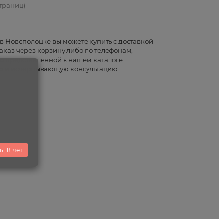
страниц)
 Новополоцке вы можете купить с доставкой
аказ через корзину либо по телефонам,
мо представленной в нашем каталоге
ю и исчерпывающую консультацию.
ь 18 лет