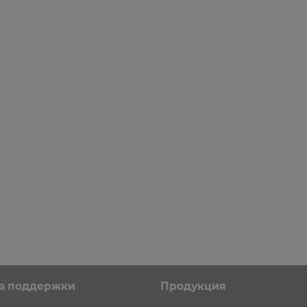
а первый заказ каждому!
Скидка на первый заказ каждому!
а поддержки
Продукция