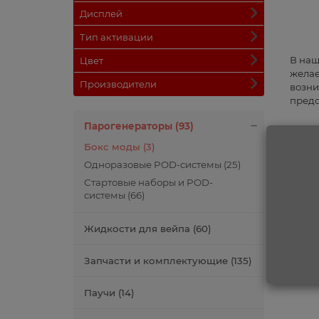
Дисплей
Тип активации
В наш
Цвет
желае
Производители
возни
предо
Парогенераторы (93)
Бокс моды (3)
Одноразовые POD-системы (25)
Стартовые наборы и POD-
системы (66)
Жидкости для вейпа (60)
Запчасти и комплектующие (135)
Паучи (14)