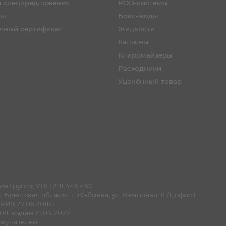
и спецпредложения
POD-системы
ты
Бокс-моды
чный сертификат
Жидкости
Кальяны
Клиромайзеры
Расходники
Уценённый товар
н Групп», УНП 291 446 460
рестская область, г. Жабинка, ул. Рамповая, 1Г/1, офис 1
ИК 27.06.2018 г.
8, выдан 21.04.2022
купателей: