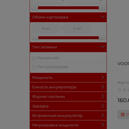
Объём картриджа
-
Тип затяжки
Кальянная
VOOP
Регулируемая
Мощность
Ёмкость аккумулятора
Формат системы
160.
Зарядка
У
Встроенный аккумулятор
Регулировка мощности