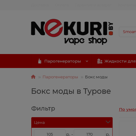
Доставка
Оплата
Гарантия и возврат
Контакты
Парогенераторы
Жидкости для
Парогенераторы
Бокс моды
Бокс моды в Турове
Фильтр
По умо
Цена
р. -
р.