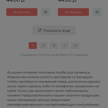
44.00 р.
44.00 р.
В корзину
В корзину
Показать еще
1
2
3
>
>|
Показано с 1 по 24 из 65 (всего 3 страниц)
В нашем интернет-магазине Колбы для кальяна в
Жодино вы можете купить с доставкой по Беларуси.
Чтобы приобрести желаемый товар, достаточно сделать
заказ через корзину либо по телефонам, указанным на
сайте. Если у вас возникают какие-либо вопросы
касаемо представленной в нашем каталоге продукции,
наши менеджеры всегда предоставят
квалифицированную и исчерпывающую консультацию.