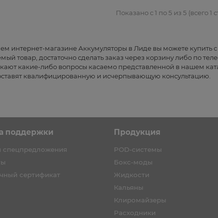
Показано с 1 по 5 из 5 (всего 1 
а первый заказ каждому!
Скидка на первый заказ каждому!
ем интернет-магазине Аккумуляторы в Лиде вы можете купить с
мый товар, достаточно сделать заказ через корзину либо по теле
кают какие-либо вопросы касаемо представленной в нашем кат
ставят квалифицированную и исчерпывающую консультацию.
а поддержки
Продукция
и спецпредложения
POD-системы
ты
Бокс-моды
чный сертификат
Жидкости
Кальяны
Клиромайзеры
Расходники