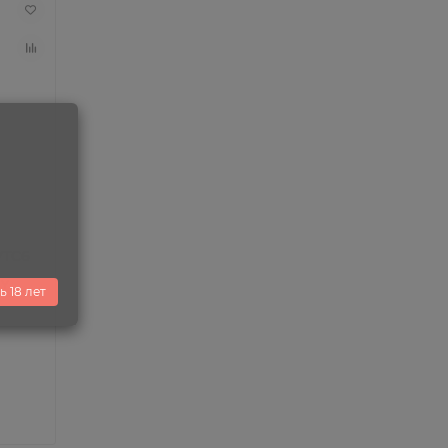
VTC6
NY
ь 18 лет