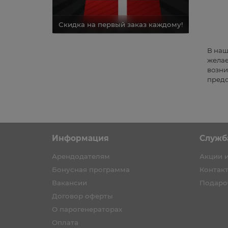
каз каждому!
Скидка на первый заказ каждому!
Скидка н
В наш
желае
возни
предо
Информация
Служб
Арендодателям
Акции 
Бонусная программа
Контак
Вакансии
Подаро
Договор оферты
О парогенераторах
Оплата