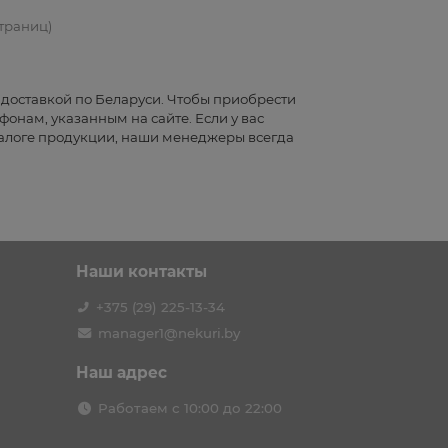
страниц)
 доставкой по Беларуси. Чтобы приобрести
фонам, указанным на сайте. Если у вас
алоге продукции, наши менеджеры всегда
Наши контакты
+375 (29) 225-13-34
manager1@nekuri.by
Наш адрес
Работаем с 10:00 до 22:00