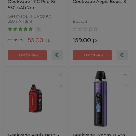
Geekvape 1 FC Pod Kit
Geekvape Aegis Boost 3
550mAh 2ml
Geekvape 1 FC Pod Kit
550mAh 2ml
Boost 3
1
55.00 р.
159.00 р.
89.99 р.
В корзину
В корзину
Geekvape Aegis Hero 5
Geekvape Wenax Q Pro