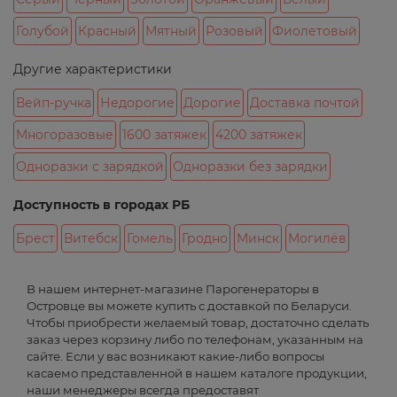
Голубой
Красный
Мятный
Розовый
Фиолетовый
Другие характеристики
Вейп-ручка
Недорогие
Дорогие
Доставка почтой
Многоразовые
1600 затяжек
4200 затяжек
Одноразки с зарядкой
Одноразки без зарядки
Доступность в городах РБ
Брест
Витебск
Гомель
Гродно
Минск
Могилёв
В нашем интернет-магазине Парогенераторы в
Островце вы можете купить с доставкой по Беларуси.
Чтобы приобрести желаемый товар, достаточно сделать
заказ через корзину либо по телефонам, указанным на
сайте. Если у вас возникают какие-либо вопросы
касаемо представленной в нашем каталоге продукции,
наши менеджеры всегда предоставят