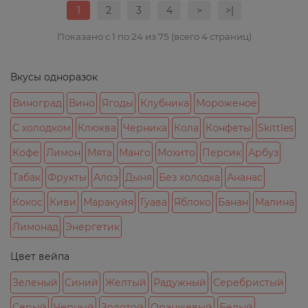
1
2
3
4
>
>|
Показано с 1 по 24 из 75 (всего 4 страниц)
Вкусы одноразок
Виноград
Вино
Ягоды
Клубника
Мороженое
С холодком
Клюква
Черника
Кола
Конфеты
Skittles
Кофе
Лимон
Мята
Манго
Мохито
Персик
Арбуз
Табак
Фрукты
Алоэ
Дыня
Без холодка
Ананас
Кокос
Киви
Маракуйя
Гуава
Яблоко
Банан
Малина
Лимонад
Энергетик
Цвет вейпа
Зеленый
Синий
Желтый
Радужный
Серебристый
Серый
Черный
Золотой
Оранжевый
Белый