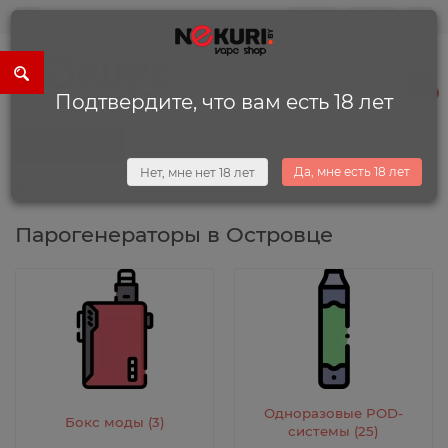
0
0
+375 (29) 225-13-34
0
Подтвердите, что вам есть 18 лет
Каталог
Да, мне есть 18 лет
Нет, мне нет 18 лет
Парогенераторы
Парогенераторы в Островце
Одноразовые POD-
Бокс моды (3)
системы (25)