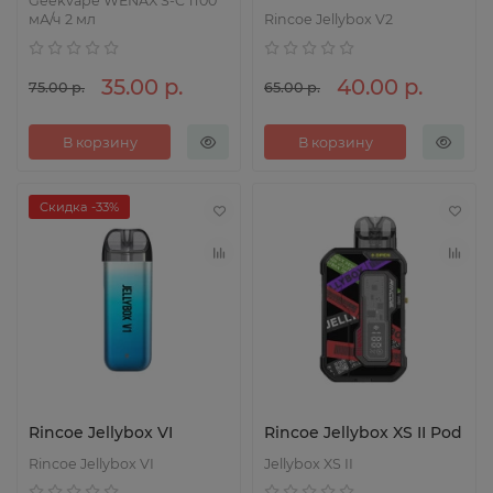
Geekvape WENAX S-C 1100
мА/ч 2 мл
Rincoe Jellybox V2
35.00 р.
40.00 р.
75.00 р.
65.00 р.
В корзину
В корзину
Скидка -33%
Rincoe Jellybox VI
Rincoe Jellybox XS II Pod
Rincoe Jellybox VI
Jellybox XS II