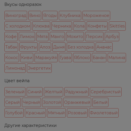
Вкусы одноразок
Виноград
Вино
Ягоды
Клубника
Мороженое
С холодком
Клюква
Черника
Кола
Конфеты
Skittles
Кофе
Лимон
Мята
Манго
Мохито
Персик
Арбуз
Табак
Фрукты
Алоэ
Дыня
Без холодка
Ананас
Кокос
Киви
Маракуйя
Гуава
Яблоко
Банан
Малина
Лимонад
Энергетик
Цвет вейпа
Зеленый
Синий
Желтый
Радужный
Серебристый
Серый
Черный
Золотой
Оранжевый
Белый
Голубой
Красный
Мятный
Розовый
Фиолетовый
Другие характеристики