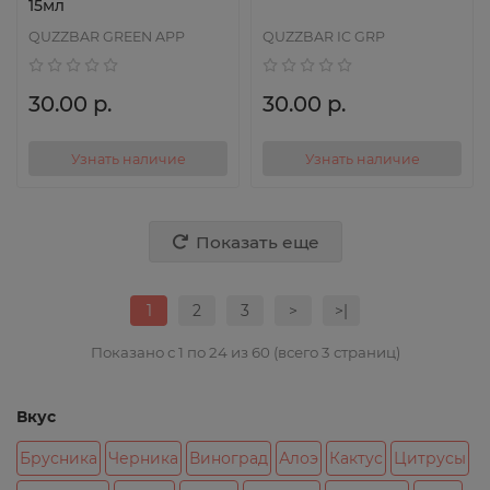
15мл
QUZZBAR GREEN APP
QUZZBAR IC GRP
30.00 р.
30.00 р.
Узнать наличие
Узнать наличие
Показать еще
1
2
3
>
>|
Показано с 1 по 24 из 60 (всего 3 страниц)
Вкус
Брусника
Черника
Виноград
Алоэ
Кактус
Цитрусы