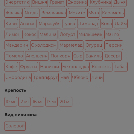
Энергетик
Вишня
Гранат
Ежевика
Клубника
Дыня
Жвачка
Ягоды
Земляника
Мохито
Мята
Карамель
Киви
Ананас
Маракуйя
Гуава
Лимонад
Кола
Лайм
Лимон
Кокос
Малина
Йогурт
Милкшейк
Манго
Мандарин
С холодком
Мармелад
Огурец
Персик
Помело
Апельсин
Попкорн
Сыр
Ваниль
Десерт
Кофе
Фрукты
Напитки
Без холодка
Конфеты
Табак
Смородина
Грейпфрут
Чай
Яблоко
Личи
Крепость
10 мг
12 мг
16 мг
17 мг
20 мг
Вид никотина
Солевой