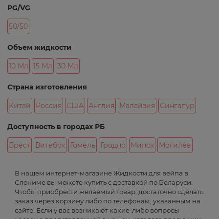
PG/VG
50/50
Объем жидкости
10 Мл
15 Мл
30 Мл
Страна изготовления
Китай
Россия
США
Англия
Малайзия
Сингапур
Доступность в городах РБ
Брест
Витебск
Гомель
Гродно
Минск
Могилёв
В нашем интернет-магазине Жидкости для вейпа в
Слониме вы можете купить с доставкой по Беларуси.
Чтобы приобрести желаемый товар, достаточно сделать
заказ через корзину либо по телефонам, указанным на
сайте. Если у вас возникают какие-либо вопросы