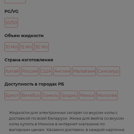
PG/VG
50/50
Объем жидкости
10 Мл
15 Мл
30 Мл
Страна изготовления
Китай
Россия
США
Англия
Малайзия
Сингапур
Доступность в городах РБ
Брест
Витебск
Гомель
Гродно
Минск
Могилёв
Жидкости для электронных сигарет со вкусом колы с
доставкой по всей Беларуси. Жижа для вейпа со вкусом
колы купить в Минске в интернет-магазине по
выгодным ценам. Касаемо доставки, в каждой карточке