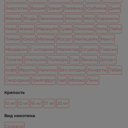
Энергетик
Вишня
Гранат
Ежевика
Клубника
Дыня
Жвачка
Ягоды
Земляника
Мохито
Мята
Карамель
Киви
Ананас
Маракуйя
Гуава
Лимонад
Кола
Лайм
Лимон
Кокос
Малина
Йогурт
Милкшейк
Манго
Мандарин
С холодком
Мармелад
Огурец
Персик
Помело
Апельсин
Попкорн
Сыр
Ваниль
Десерт
Кофе
Фрукты
Напитки
Без холодка
Конфеты
Табак
Смородина
Грейпфрут
Чай
Яблоко
Личи
Крепость
10 мг
12 мг
16 мг
17 мг
20 мг
Вид никотина
Солевой