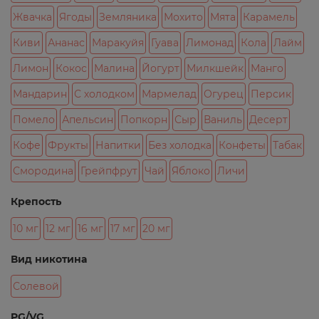
Жвачка
Ягоды
Земляника
Мохито
Мята
Карамель
Киви
Ананас
Маракуйя
Гуава
Лимонад
Кола
Лайм
Лимон
Кокос
Малина
Йогурт
Милкшейк
Манго
Мандарин
С холодком
Мармелад
Огурец
Персик
Помело
Апельсин
Попкорн
Сыр
Ваниль
Десерт
Кофе
Фрукты
Напитки
Без холодка
Конфеты
Табак
Смородина
Грейпфрут
Чай
Яблоко
Личи
Крепость
10 мг
12 мг
16 мг
17 мг
20 мг
Вид никотина
Солевой
PG/VG